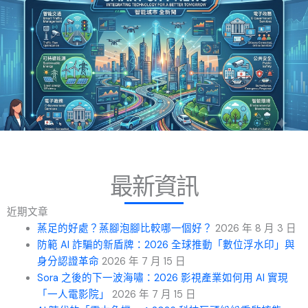
跳
至
主
要
內
容
最新資訊
近期文章
蒸足的好處？蒸腳泡腳比較哪一個好？
2026 年 8 月 3 日
防範 AI 詐騙的新盾牌：2026 全球推動「數位浮水印」與
身分認證革命
2026 年 7 月 15 日
Sora 之後的下一波海嘯：2026 影視產業如何用 AI 實現
「一人電影院」
2026 年 7 月 15 日